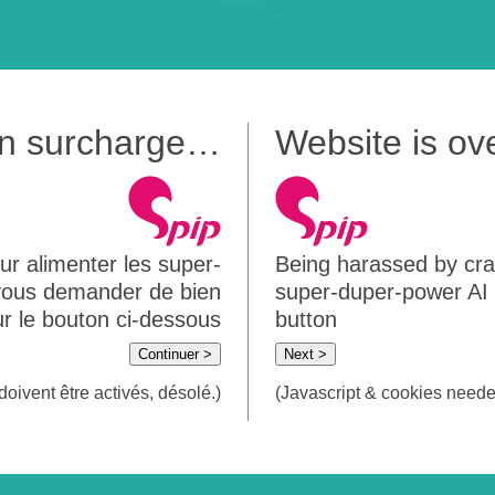
 en surcharge…
Website is o
ur alimenter les super-
Being harassed by crawl
 vous demander de bien
super-duper-power AI m
sur le bouton ci-dessous
button
Continuer >
Next >
doivent être activés, désolé.)
(Javascript & cookies needed