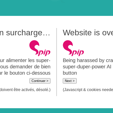
 en surcharge…
Website is o
ur alimenter les super-
Being harassed by crawl
 vous demander de bien
super-duper-power AI m
sur le bouton ci-dessous
button
Continuer >
Next >
doivent être activés, désolé.)
(Javascript & cookies needed