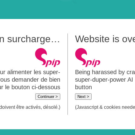
 en surcharge…
Website is o
ur alimenter les super-
Being harassed by crawl
 vous demander de bien
super-duper-power AI m
sur le bouton ci-dessous
button
Continuer >
Next >
doivent être activés, désolé.)
(Javascript & cookies needed