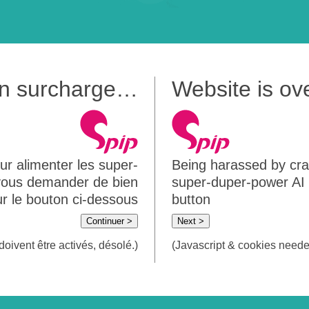
 en surcharge…
Website is o
ur alimenter les super-
Being harassed by crawl
 vous demander de bien
super-duper-power AI m
sur le bouton ci-dessous
button
Continuer >
Next >
doivent être activés, désolé.)
(Javascript & cookies needed