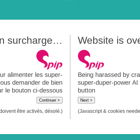
 en surcharge…
Website is o
ur alimenter les super-
Being harassed by crawl
 vous demander de bien
super-duper-power AI m
sur le bouton ci-dessous
button
Continuer >
Next >
doivent être activés, désolé.)
(Javascript & cookies needed