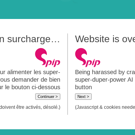
 en surcharge…
Website is o
ur alimenter les super-
Being harassed by crawl
 vous demander de bien
super-duper-power AI m
sur le bouton ci-dessous
button
Continuer >
Next >
doivent être activés, désolé.)
(Javascript & cookies needed