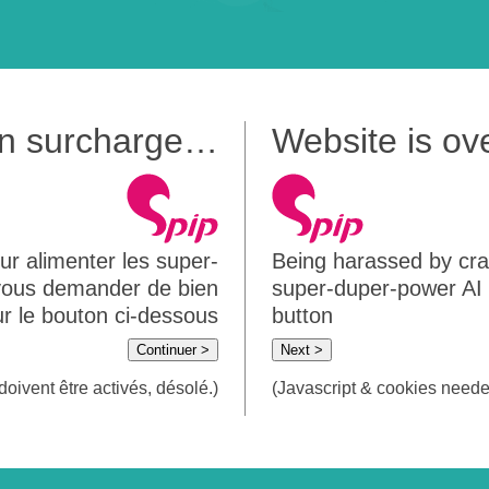
 en surcharge…
Website is o
ur alimenter les super-
Being harassed by crawl
 vous demander de bien
super-duper-power AI m
sur le bouton ci-dessous
button
Continuer >
Next >
doivent être activés, désolé.)
(Javascript & cookies needed