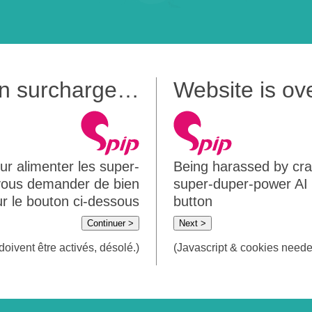
 en surcharge…
Website is o
ur alimenter les super-
Being harassed by crawl
 vous demander de bien
super-duper-power AI m
sur le bouton ci-dessous
button
Continuer >
Next >
doivent être activés, désolé.)
(Javascript & cookies needed