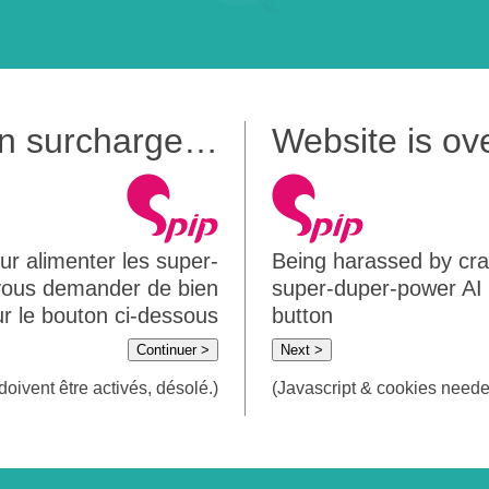
 en surcharge…
Website is o
ur alimenter les super-
Being harassed by crawl
 vous demander de bien
super-duper-power AI m
sur le bouton ci-dessous
button
Continuer >
Next >
doivent être activés, désolé.)
(Javascript & cookies needed