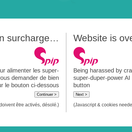
 en surcharge…
Website is o
ur alimenter les super-
Being harassed by crawl
 vous demander de bien
super-duper-power AI m
sur le bouton ci-dessous
button
Continuer >
Next >
doivent être activés, désolé.)
(Javascript & cookies needed