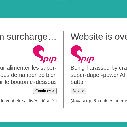
 en surcharge…
Website is o
ur alimenter les super-
Being harassed by crawl
 vous demander de bien
super-duper-power AI m
sur le bouton ci-dessous
button
Continuer >
Next >
doivent être activés, désolé.)
(Javascript & cookies needed