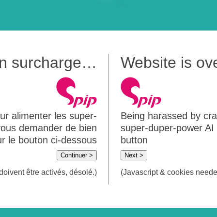
 en surcharge…
Website is o
ur alimenter les super-
Being harassed by crawl
 vous demander de bien
super-duper-power AI m
sur le bouton ci-dessous
button
Continuer >
Next >
doivent être activés, désolé.)
(Javascript & cookies needed