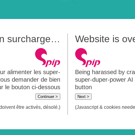
 en surcharge…
Website is o
ur alimenter les super-
Being harassed by crawl
 vous demander de bien
super-duper-power AI m
sur le bouton ci-dessous
button
Continuer >
Next >
doivent être activés, désolé.)
(Javascript & cookies needed