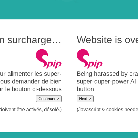
 en surcharge…
Website is o
ur alimenter les super-
Being harassed by crawl
 vous demander de bien
super-duper-power AI m
sur le bouton ci-dessous
button
Continuer >
Next >
doivent être activés, désolé.)
(Javascript & cookies needed