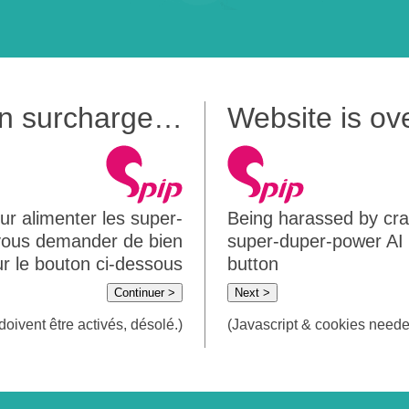
 en surcharge…
Website is o
ur alimenter les super-
Being harassed by crawl
 vous demander de bien
super-duper-power AI m
sur le bouton ci-dessous
button
Continuer >
Next >
doivent être activés, désolé.)
(Javascript & cookies needed