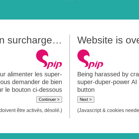
 en surcharge…
Website is o
ur alimenter les super-
Being harassed by crawl
 vous demander de bien
super-duper-power AI m
sur le bouton ci-dessous
button
Continuer >
Next >
doivent être activés, désolé.)
(Javascript & cookies needed