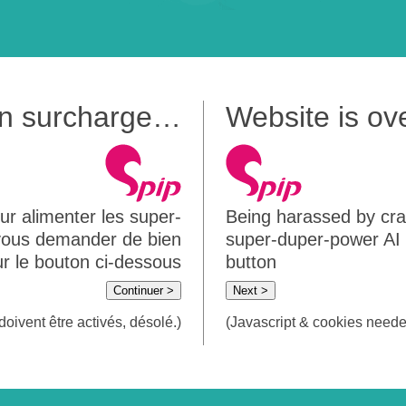
 en surcharge…
Website is o
ur alimenter les super-
Being harassed by crawl
 vous demander de bien
super-duper-power AI m
sur le bouton ci-dessous
button
Continuer >
Next >
doivent être activés, désolé.)
(Javascript & cookies needed