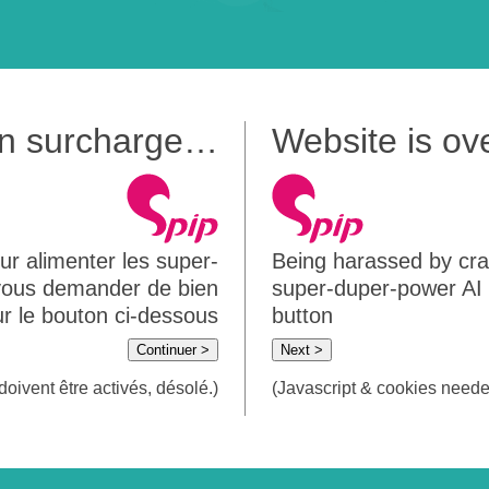
 en surcharge…
Website is o
ur alimenter les super-
Being harassed by crawl
 vous demander de bien
super-duper-power AI m
sur le bouton ci-dessous
button
Continuer >
Next >
doivent être activés, désolé.)
(Javascript & cookies needed