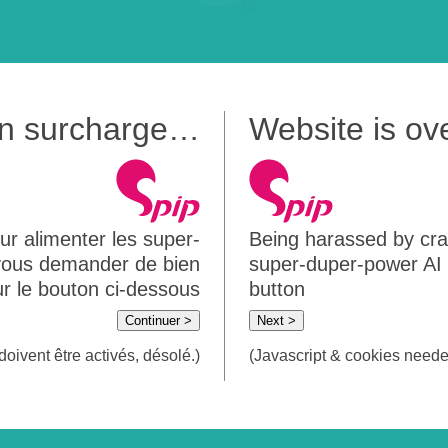
 en surcharge…
Website is o
ur alimenter les super-
Being harassed by crawl
 vous demander de bien
super-duper-power AI m
sur le bouton ci-dessous
button
Continuer >
Next >
doivent être activés, désolé.)
(Javascript & cookies needed