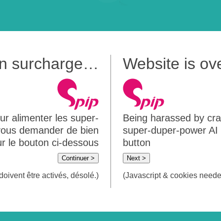
 en surcharge…
Website is o
ur alimenter les super-
Being harassed by crawl
 vous demander de bien
super-duper-power AI m
sur le bouton ci-dessous
button
Continuer >
Next >
doivent être activés, désolé.)
(Javascript & cookies needed