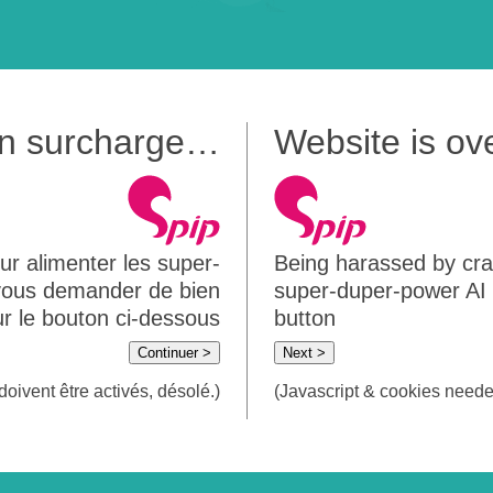
 en surcharge…
Website is o
ur alimenter les super-
Being harassed by crawl
 vous demander de bien
super-duper-power AI m
sur le bouton ci-dessous
button
Continuer >
Next >
doivent être activés, désolé.)
(Javascript & cookies needed