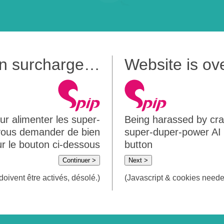
 en surcharge…
Website is o
ur alimenter les super-
Being harassed by crawl
 vous demander de bien
super-duper-power AI m
sur le bouton ci-dessous
button
Continuer >
Next >
doivent être activés, désolé.)
(Javascript & cookies needed